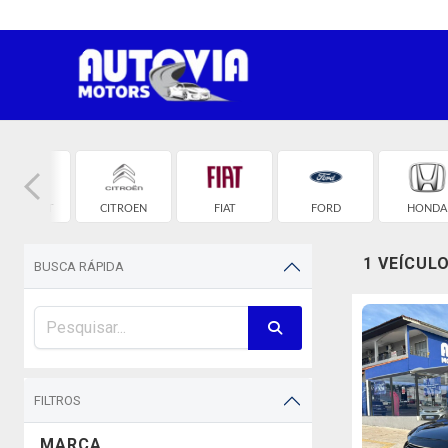
HEVROLET
CITROEN
FIAT
FORD
HONDA
1 VEÍCUL
BUSCA RÁPIDA
FILTROS
MARCA