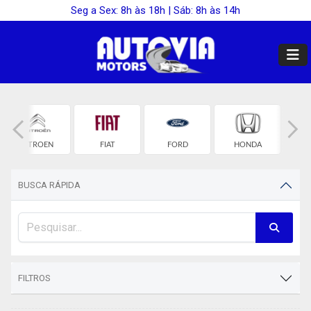
Seg a Sex: 8h às 18h | Sáb: 8h às 14h
CITROEN
FIAT
FORD
HONDA
HY
BUSCA RÁPIDA
FILTROS