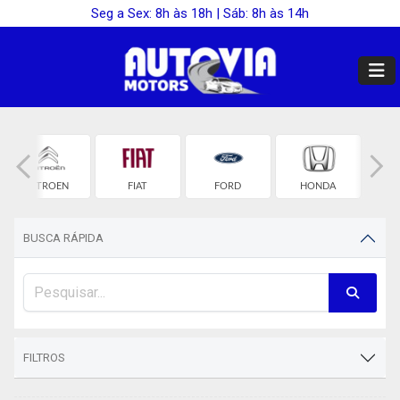
Seg a Sex: 8h às 18h | Sáb: 8h às 14h
CITROEN
FIAT
FORD
HONDA
HY
BUSCA RÁPIDA
FILTROS