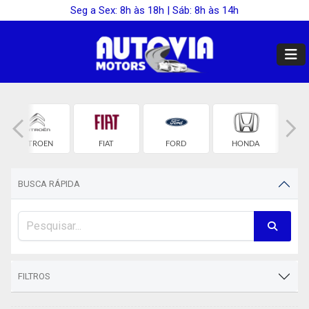
Seg a Sex: 8h às 18h | Sáb: 8h às 14h
CITROEN
FIAT
FORD
HONDA
HY
BUSCA RÁPIDA
FILTROS